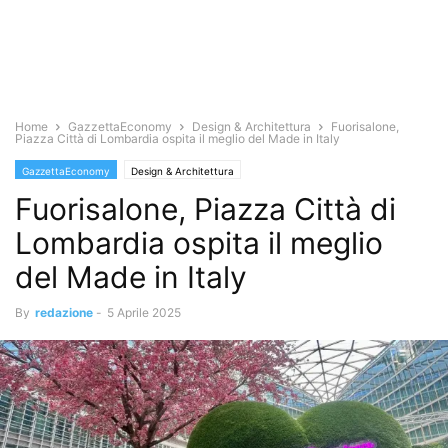
Home
GazzettaEconomy
Design & Architettura
Fuorisalone,
Piazza Città di Lombardia ospita il meglio del Made in Italy
GazzettaEconomy
Design & Architettura
Fuorisalone, Piazza Città di
Lombardia ospita il meglio
del Made in Italy
By
redazione
-
5 Aprile 2025