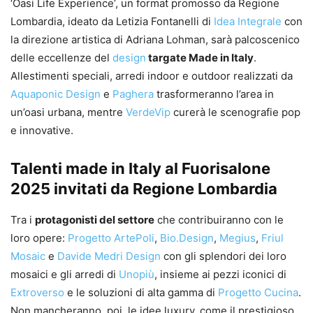
‘Oasi Life Experience’, un format promosso da Regione
Lombardia, ideato da Letizia Fontanelli di
Idea Integrale
con
la direzione artistica di Adriana Lohman, sarà palcoscenico
delle eccellenze del
design
targate Made in Italy
.
Allestimenti speciali, arredi indoor e outdoor realizzati da
Aquaponic Design
e
Paghera
trasformeranno l’area in
un’oasi urbana, mentre
VerdeVip
curerà le scenografie pop
e innovative.
Talenti made in Italy al Fuorisalone
2025 invitati da Regione Lombardia
Tra i
protagonisti del settore
che contribuiranno con le
loro opere:
Progetto ArtePoli
,
Bio.Design
,
Megius
,
Friul
Mosaic
e
Davide Medri Design
con gli splendori dei loro
mosaici e gli arredi di
Unopiù
, insieme ai pezzi iconici di
Extroverso
e le soluzioni di alta gamma di
Progetto Cucina
.
Non mancheranno, poi, le idee luxury, come il prestigioso