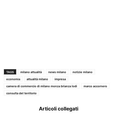
TAGS
milano attualità
news milano
notizie milano
economia
attualità milano
impresa
camera di commercio di milano monza brianza lodi
marco accornero
consulta del territorio
Articoli collegati