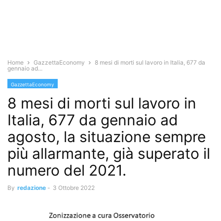
Home
GazzettaEconomy
8 mesi di morti sul lavoro in Italia, 677 da
gennaio ad...
GazzettaEconomy
8 mesi di morti sul lavoro in
Italia, 677 da gennaio ad
agosto, la situazione sempre
più allarmante, già superato il
numero del 2021.
By
redazione
-
3 Ottobre 2022