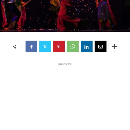
pubblicità