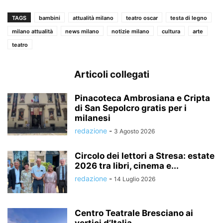
TAGS
bambini
attualità milano
teatro oscar
testa di legno
milano attualità
news milano
notizie milano
cultura
arte
teatro
Articoli collegati
Pinacoteca Ambrosiana e Cripta
di San Sepolcro gratis per i
milanesi
redazione
-
3 Agosto 2026
Circolo dei lettori a Stresa: estate
2026 tra libri, cinema e...
redazione
-
14 Luglio 2026
Centro Teatrale Bresciano ai
vertici d’Italia