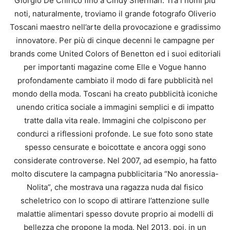
Giorgio De Chirico fino a Cindy Sherman. Tra i nomi più
noti, naturalmente, troviamo il grande fotografo Oliverio
Toscani maestro nell’arte della provocazione e gradissimo
innovatore. Per più di cinque decenni le campagne per
brands come United Colors of Benetton ed i suoi editoriali
per importanti magazine come Elle e Vogue hanno
profondamente cambiato il modo di fare pubblicità nel
mondo della moda. Toscani ha creato pubblicità iconiche
unendo critica sociale a immagini semplici e di impatto
tratte dalla vita reale. Immagini che colpiscono per
condurci a riflessioni profonde. Le sue foto sono state
spesso censurate e boicottate e ancora oggi sono
considerate controverse. Nel 2007, ad esempio, ha fatto
molto discutere la campagna pubblicitaria “No anoressia-
Nolita”, che mostrava una ragazza nuda dal fisico
scheletrico con lo scopo di attirare l’attenzione sulle
malattie alimentari spesso dovute proprio ai modelli di
bellezza che propone la moda. Nel 2013, poi, in un