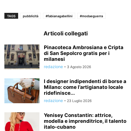
TAGS
pubblicità
#fabianagabellini
#modaeguerra
Articoli collegati
Pinacoteca Ambrosiana e Cripta
di San Sepolcro gratis per i
milanesi
redazione
-
3 Agosto 2026
I designer indipendenti di borse a
Milano: come l’artigianato locale
ridefinisce...
redazione
-
23 Luglio 2026
Yenisey Constantin: attrice,
modella e imprenditrice, il talento
italo-cubano