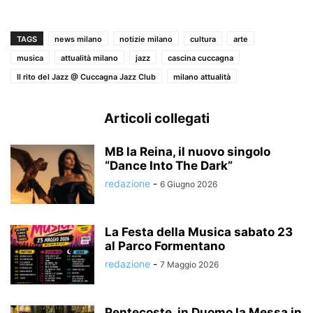
TAGS
news milano
notizie milano
cultura
arte
musica
attualità milano
jazz
cascina cuccagna
Il rito del Jazz @ Cuccagna Jazz Club
milano attualità
Articoli collegati
MB la Reina, il nuovo singolo
“Dance Into The Dark”
redazione
-
6 Giugno 2026
La Festa della Musica sabato 23
al Parco Formentano
redazione
-
7 Maggio 2026
Pentecoste, in Duomo la Messa in