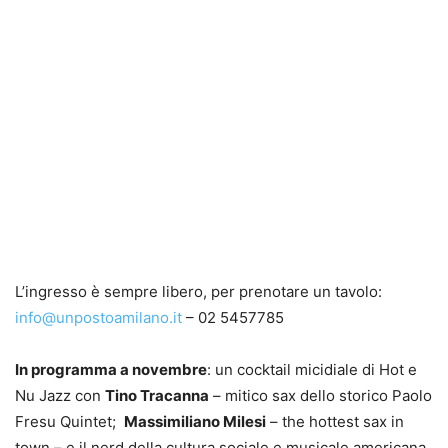
L’ingresso è sempre libero, per prenotare un tavolo:
info@unpostoamilano.it
– 02 5457785
In programma a novembre
: un cocktail micidiale di Hot e
Nu Jazz con
Tino Tracanna
– mitico sax dello storico Paolo
Fresu Quintet;
Massimiliano Milesi
– the hottest sax in
town – e il nerd della cultura sociale e musicale americana,