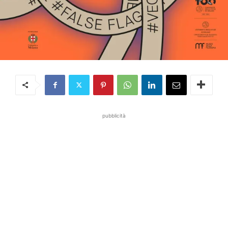
pubblicità