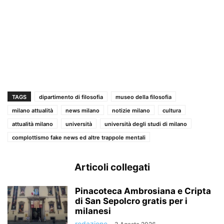
TAGS
dipartimento di filosofia
museo della filosofia
milano attualità
news milano
notizie milano
cultura
attualità milano
università
università degli studi di milano
complottismo fake news ed altre trappole mentali
Articoli collegati
Pinacoteca Ambrosiana e Cripta
di San Sepolcro gratis per i
milanesi
redazione
-