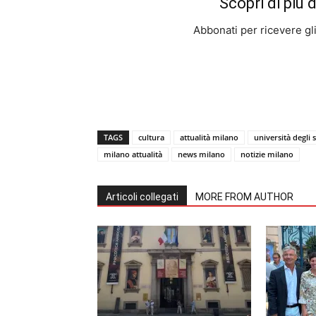
Scopri di più 
Abbonati per ricevere gli u
TAGS
cultura
attualità milano
università degli 
milano attualità
news milano
notizie milano
Articoli collegati
MORE FROM AUTHOR