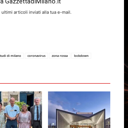
da GazzettadiMilano.it
ltimi articoli inviati alla tua e-mail.
studi di milano
coronavirus
zona rossa
lockdown