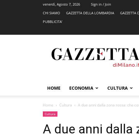
venerdì, Agosto 7, 2026
Sign in / Join
CHI SIAMO
GAZZETTA DELLA LOMBARDIA
GAZZETTA 
PUBBLICITA’
GazzettadiMilano.it
HOME
ECONOMIA
CULTURA
Home
Cultura
A due anni dalla zona rossa: che c
Cultura
A due anni dalla