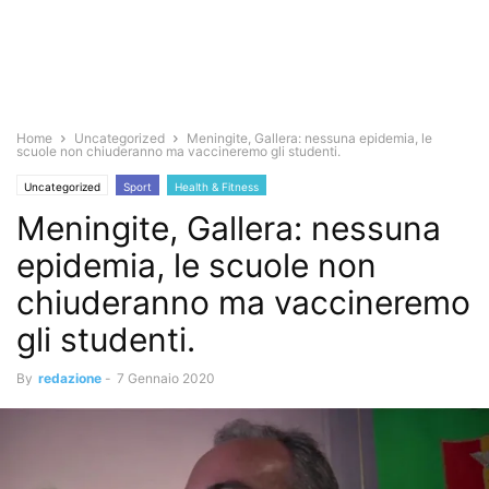
Home
Uncategorized
Meningite, Gallera: nessuna epidemia, le
scuole non chiuderanno ma vaccineremo gli studenti.
Uncategorized
Sport
Health & Fitness
Meningite, Gallera: nessuna
epidemia, le scuole non
chiuderanno ma vaccineremo
gli studenti.
By
redazione
-
7 Gennaio 2020