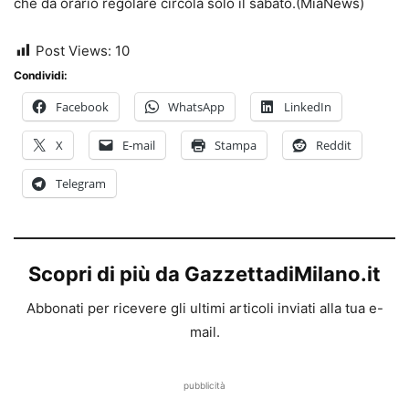
che da orario regolare circola solo il sabato.(MiaNews)
Post Views:
10
Condividi:
Facebook
WhatsApp
LinkedIn
X
E-mail
Stampa
Reddit
Telegram
Scopri di più da GazzettadiMilano.it
Abbonati per ricevere gli ultimi articoli inviati alla tua e-
mail.
pubblicità