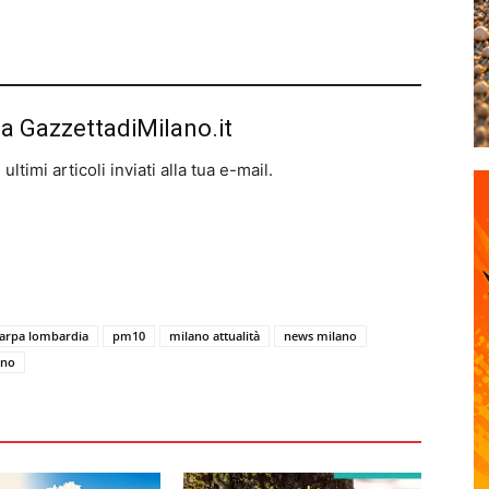
da GazzettadiMilano.it
ltimi articoli inviati alla tua e-mail.
arpa lombardia
pm10
milano attualità
news milano
ano