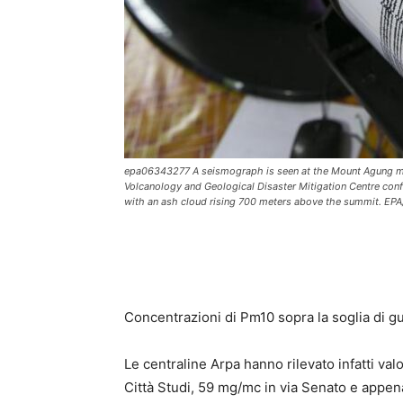
epa06343277 A seismograph is seen at the Mount Agung mon
Volcanology and Geological Disaster Mitigation Centre con
with an ash cloud rising 700 meters above the summit. E
Concentrazioni di Pm10 sopra la soglia di gua
Le centraline Arpa hanno rilevato infatti va
Città Studi, 59 mg/mc in via Senato e appena