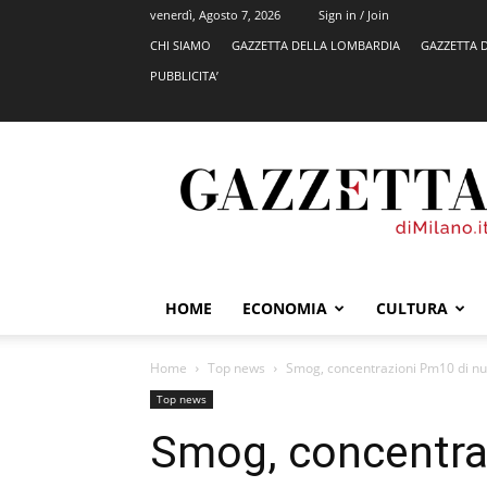
venerdì, Agosto 7, 2026
Sign in / Join
CHI SIAMO
GAZZETTA DELLA LOMBARDIA
GAZZETTA 
PUBBLICITA’
GazzettadiMilano.it
HOME
ECONOMIA
CULTURA
Home
Top news
Smog, concentrazioni Pm10 di nuo
Top news
Smog, concentra