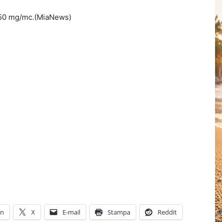
ce 50 mg/mc.(MiaNews)
In
X
E-mail
Stampa
Reddit