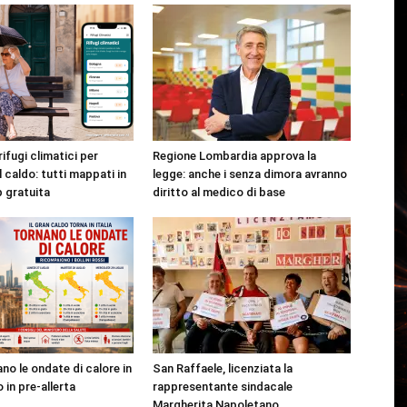
rifugi climatici per
Regione Lombardia approva la
l caldo: tutti mappati in
legge: anche i senza dimora avranno
p gratuita
diritto al medico di base
no le ondate di calore in
San Raffaele, licenziata la
o in pre-allerta
rappresentante sindacale
Margherita Napoletano