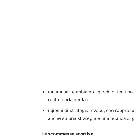
da una parte abbiamo i giochi di fortuna,
ruolo fondamentale;
i giochi di strategia invece, che rappres
anche su una strategia e una tecnica di gi
Le scommesse sportive