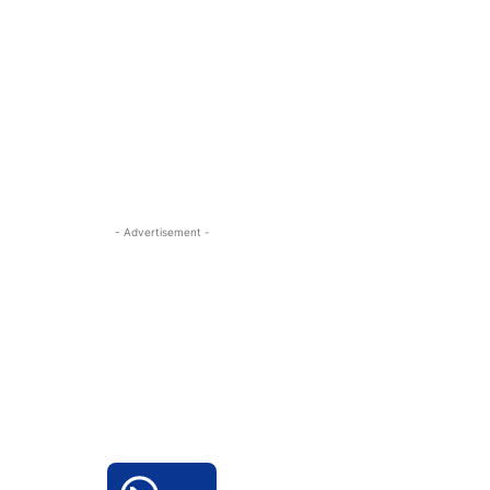
- Advertisement -