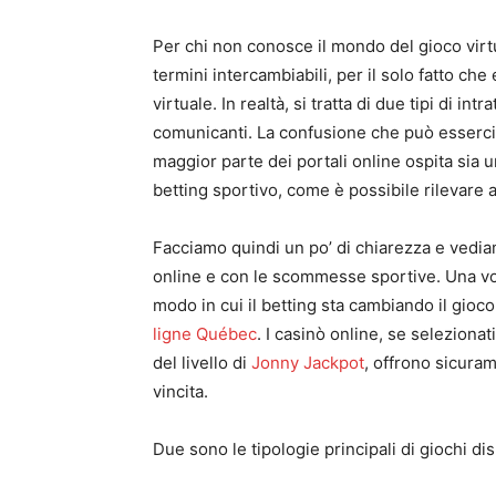
Per chi non conosce il mondo del gioco vir
termini intercambiabili, per il solo fatto ch
virtuale. In realtà, si tratta di due tipi di 
comunicanti. La confusione che può esserci tr
maggior parte dei portali online ospita sia u
betting sportivo, come è possibile rilevare
Facciamo quindi un po’ di chiarezza e vedia
online e con le scommesse sportive. Una vol
modo in cui il betting sta cambiando il gio
ligne Québec
. I casinò online, se selezionat
del livello di
Jonny Jackpot
, offrono sicuram
vincita.
Due sono le tipologie principali di giochi dis