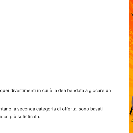
 quei divertimenti in cui è la dea bendata a giocare un
entano la seconda categoria di offerta, sono basati
oco più sofisticata.