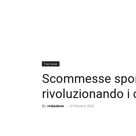
Top news
Scommesse spor
rivoluzionando i 
By
redazione
-
14 Ottobre 2022
condividi