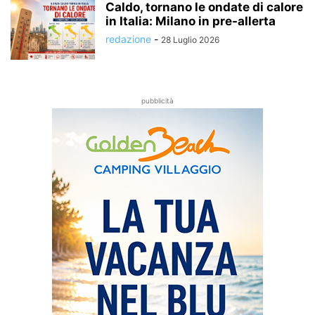
Caldo, tornano le ondate di calore
in Italia: Milano in pre-allerta
redazione
-
28 Luglio 2026
pubblicità