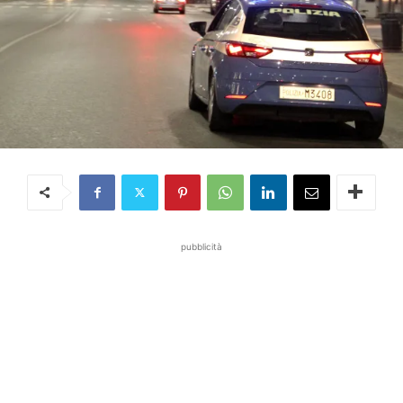
pubblicità