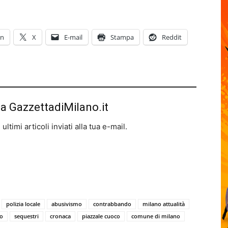
In
X
E-mail
Stampa
Reddit
da GazzettadiMilano.it
ltimi articoli inviati alla tua e-mail.
polizia locale
abusivismo
contrabbando
milano attualità
no
sequestri
cronaca
piazzale cuoco
comune di milano