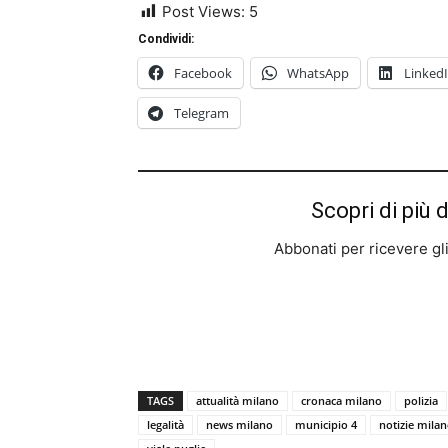
Post Views:
5
Condividi:
Facebook
WhatsApp
Linked
Telegram
Scopri di più 
Abbonati per ricevere gli u
TAGS
attualità milano
cronaca milano
polizia
legalità
news milano
municipio 4
notizie mila