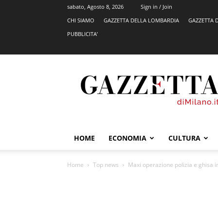
sabato, Agosto 8, 2026
Sign in / Join
CHI SIAMO
GAZZETTA DELLA LOMBARDIA
GAZZETTA 
PUBBLICITA’
GazzettadiMilano.it
HOME
ECONOMIA
CULTURA
Home
Top news
Maxi operazione polizia e ghisa in