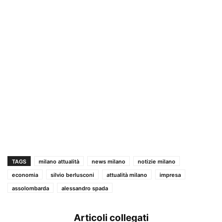
TAGS
milano attualità
news milano
notizie milano
economia
silvio berlusconi
attualità milano
impresa
assolombarda
alessandro spada
Articoli collegati