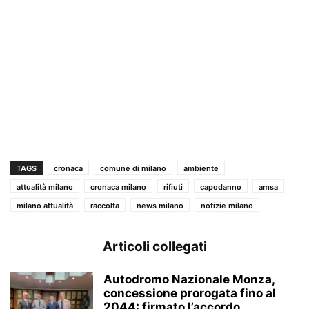
TAGS
cronaca
comune di milano
ambiente
attualità milano
cronaca milano
rifiuti
capodanno
amsa
milano attualità
raccolta
news milano
notizie milano
Articoli collegati
Autodromo Nazionale Monza,
concessione prorogata fino al
2044: firmato l’accordo