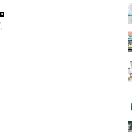
0
e
o
..