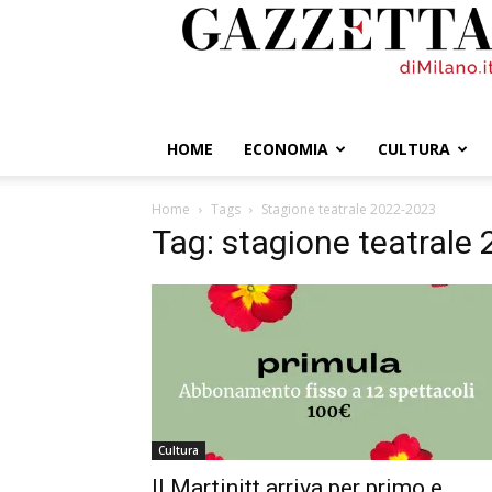
GazzettadiMilano.it
HOME
ECONOMIA
CULTURA
Home
Tags
Stagione teatrale 2022-2023
Tag: stagione teatrale
Cultura
Il Martinitt arriva per primo e…