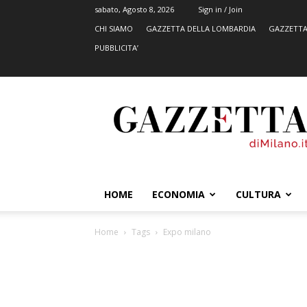
sabato, Agosto 8, 2026
Sign in / Join
CHI SIAMO
GAZZETTA DELLA LOMBARDIA
GAZZETTA
PUBBLICITA’
GazzettadiMilano.it
HOME
ECONOMIA
CULTURA
Home
Tags
Expo milano