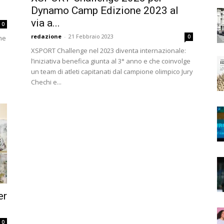
Dynamo Camp Edizione 2023 al
via a...
0
redazione
-
21 Febbraio 2023
0
che
XSPORT Challenge nel 2023 diventa internazionale:
.
l’iniziativa benefica giunta al 3° anno e che coinvolge
un team di atleti capitanati dal campione olimpico Jury
Chechi e...
er
0