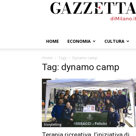
GazzettadiMilano.it
HOME
ECONOMIA
CULTURA
Home
Tags
Dynamo camp
Tag: dynamo camp
Storytelling
Terapia ricreativa, l’iniziativa di