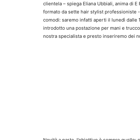
clientela – spiega Eliana Ubbiali, anima di E 
formato da sette hair stylist professioniste
comodi: saremo infatti aperti il lunedì dalle 1
introdotto una postazione per mani e trucco
nostra specialista e presto inseriremo dei n
Novità a parte, l’obiettivo è sempre quello: 