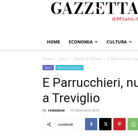
GazzettadiMilano.it
HOME
ECONOMIA
CULTURA
Home
Sport
Health & Fitness
E Parrucchieri, nu
Sport
Health & Fitness
E Parrucchieri, n
a Treviglio
By
redazione
-
10 Settembre 2018
condividi