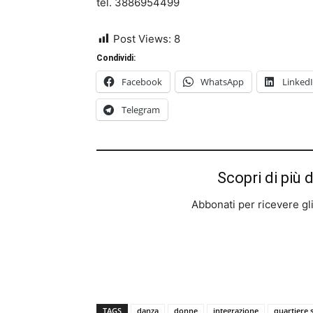
tel. 3886954499
Post Views:
8
Condividi:
Facebook
WhatsApp
Linked
Telegram
Scopri di più 
Abbonati per ricevere gli u
TAGS
danza
donne
integrazione
quartiere 