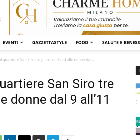
EVENTI
GAZZETTASTYLE
FOOD
SALUTE E BENES
al quartiere San Siro tre giorni dedicati alle donne dal...
quartiere San Siro tre
le donne dal 9 all’11