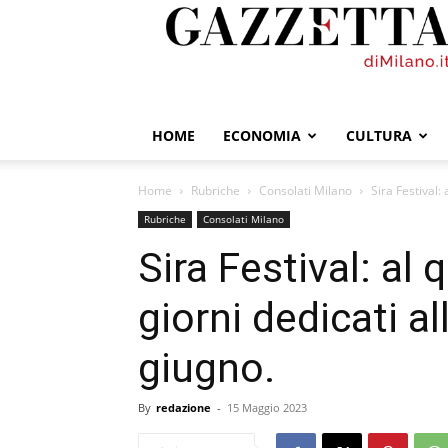
GazzettadiMilano.it
HOME
ECONOMIA
CULTURA
Home
Rubriche
Consolati Milano
Sira Festival: 
Rubriche
Consolati Milano
Sira Festival: al 
giorni dedicati al
giugno.
By
redazione
-
15 Maggio 2023