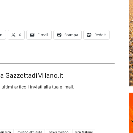
In
X
E-mail
Stampa
Reddit
da GazzettadiMilano.it
ltimi articoli inviati alla tua e-mail.
san siro
milano attualità
news milano
sira festival