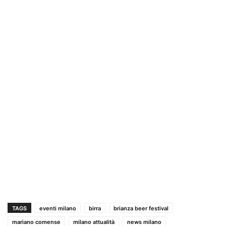
TAGS
eventi milano
birra
brianza beer festival
mariano comense
milano attualità
news milano