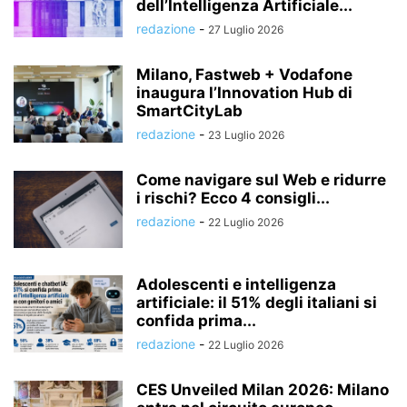
dell’Intelligenza Artificiale...
redazione
-
27 Luglio 2026
Milano, Fastweb + Vodafone
inaugura l’Innovation Hub di
SmartCityLab
redazione
-
23 Luglio 2026
Come navigare sul Web e ridurre
i rischi? Ecco 4 consigli...
redazione
-
22 Luglio 2026
Adolescenti e intelligenza
artificiale: il 51% degli italiani si
confida prima...
redazione
-
22 Luglio 2026
CES Unveiled Milan 2026: Milano