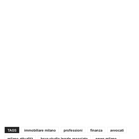
TAGS
immobiliare milano
professioni
finanza
avvocati
milano attualità
bsva studio legale associato
news milano