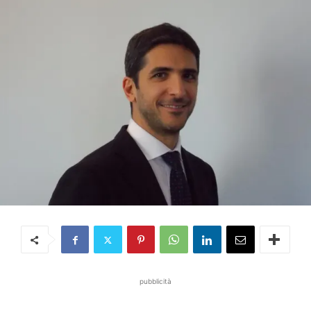
pubblicità