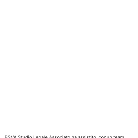
BSVA Studio Legale Associato ha assistito, conun team