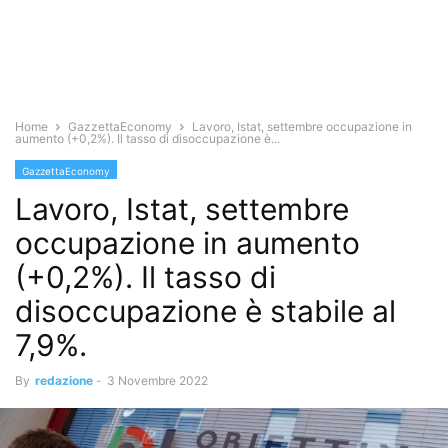
Home
GazzettaEconomy
Lavoro, Istat, settembre occupazione in
aumento (+0,2%). Il tasso di disoccupazione è...
GazzettaEconomy
Lavoro, Istat, settembre
occupazione in aumento
(+0,2%). Il tasso di
disoccupazione è stabile al
7,9%.
By
redazione
-
3 Novembre 2022