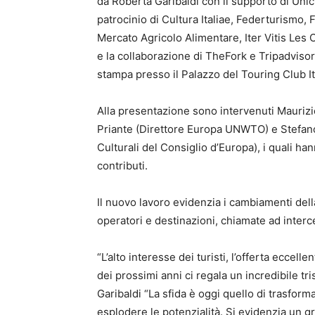
da Roberta Garibaldi con il supporto di Unicr
patrocinio di Cultura Italiae, Federturismo, F
Mercato Agricolo Alimentare, Iter Vitis Les
e la collaborazione di TheFork e Tripadvisor
stampa presso il Palazzo del Touring Club It
Alla presentazione sono intervenuti Maurizi
Priante (Direttore Europa UNWTO) e Stefano D
Culturali del Consiglio d’Europa), i quali han
contributi.
Il nuovo lavoro evidenzia i cambiamenti del
operatori e destinazioni, chiamate ad interc
“L’alto interesse dei turisti, l’offerta eccell
dei prossimi anni ci regala un incredibile tri
Garibaldi “La sfida è oggi quello di trasforma
esplodere le potenzialità. Si evidenzia un gr