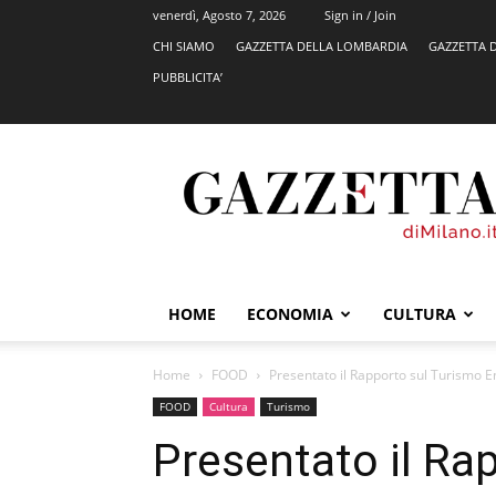
venerdì, Agosto 7, 2026
Sign in / Join
CHI SIAMO
GAZZETTA DELLA LOMBARDIA
GAZZETTA 
PUBBLICITA’
GazzettadiMilano.it
HOME
ECONOMIA
CULTURA
Home
FOOD
Presentato il Rapporto sul Turismo En
FOOD
Cultura
Turismo
Presentato il Ra