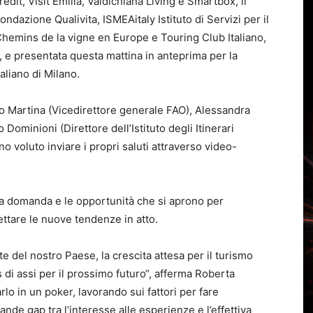
edit, Visit Emilia, Valdichiana Living e Smartbox, il
ondazione Qualivita, ISMEAitaly Istituto di Servizi per il
 Chemins de la vigne en Europe e Touring Club Italiano,
, e presentata questa mattina in anteprima per la
aliano di Milano.
o Martina (Vicedirettore generale FAO), Alessandra
ominioni (Direttore dell’Istituto degli Itinerari
no voluto inviare i propri saluti attraverso video-
la domanda e le opportunità che si aprono per
ettare le nuove tendenze in atto.
ente del nostro Paese, la crescita attesa per il turismo
s di assi per il prossimo futuro“, afferma Roberta
rlo in un poker, lavorando sui fattori per fare
ande gap tra l’interesse alle esperienze e l’effettiva