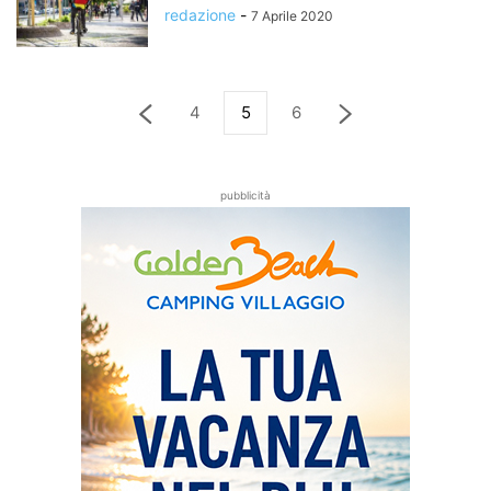
redazione
-
7 Aprile 2020
4
5
6
pubblicità