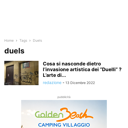
Home
Tags
Duels
duels
Cosa si nasconde dietro
l’invasione artistica dei “Duelli” ?
L’arte di...
redazione
-
13 Dicembre 2022
pubblicità