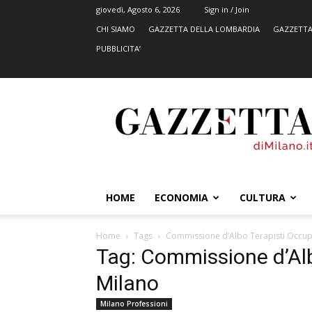
giovedì, Agosto 6, 2026
Sign in / Join
CHI SIAMO
GAZZETTA DELLA LOMBARDIA
GAZZETTA
PUBBLICITA’
GazzettadiMilano.it
HOME
ECONOMIA
CULTURA
Home
Tags
Commissione d’Albo Terapisti Occupa
Tag: Commissione d’Alb
Milano
Milano Professioni