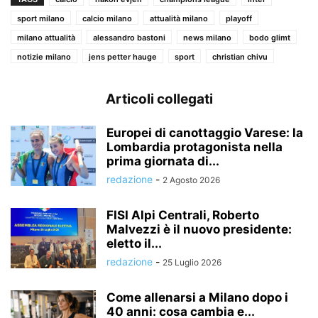
sport milano
calcio milano
attualità milano
playoff
milano attualità
alessandro bastoni
news milano
bodo glimt
notizie milano
jens petter hauge
sport
christian chivu
Articoli collegati
Europei di canottaggio Varese: la
Lombardia protagonista nella
prima giornata di...
redazione
-
2 Agosto 2026
FISI Alpi Centrali, Roberto
Malvezzi è il nuovo presidente:
eletto il...
redazione
-
25 Luglio 2026
Come allenarsi a Milano dopo i
40 anni: cosa cambia e...