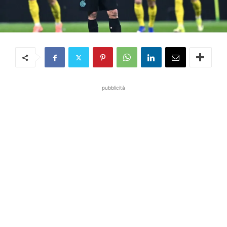
pubblicità