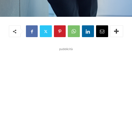
pubblicità