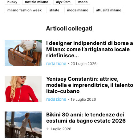
husky
notizie milano
alyx 9sm
moda
milano fashion week
sfilate
moda milano
attualità milano
Articoli collegati
I designer indipendenti di borse a
Milano: come l’artigianato locale
ridefinisce...
redazione
-
23 Luglio 2026
Yenisey Constantin: attrice,
modella e imprenditrice, il talento
italo-cubano
redazione
-
19 Luglio 2026
Bikini 80 anni: le tendenze dei
costumi da bagno estate 2026
11 Luglio 2026