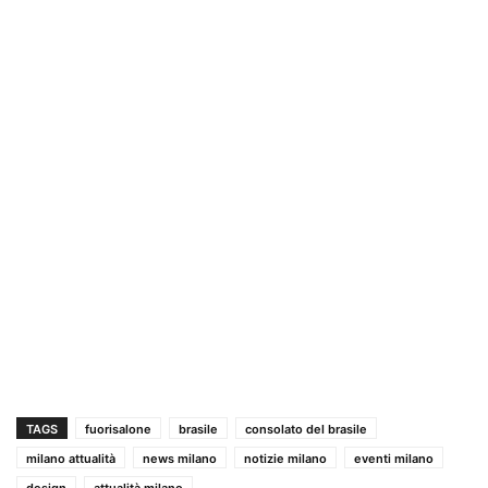
TAGS
fuorisalone
brasile
consolato del brasile
milano attualità
news milano
notizie milano
eventi milano