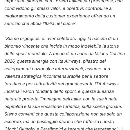
importanti sinergie con i Brand
Ita
liani più prestigiosi, che
condividono gli stessi valori e obiettivi: contribuire al
miglioramento della customer experience offrendo un
servizio che abbia l’
Ita
lia nel cuore
”.
“Siamo orgogliosi di aver celebrato oggi la nasc
ita
di un
binomio vincente che incide in modo indelebile la storia
dello sport mondiale. A meno di un anno da Milano Cortina
2026, questa sinergia con
Ita Airways
, pilastro dei
collegamenti nazionali e internazionali, assume una
valenza strategica incommensurabile per il settore
turistico e per l’attrattività dei grandi eventi.
ITA Airways
incarna i valori fondanti dello sport, e questa alleanza
naturale proietta l’immagine dell’
Ita
lia, con la sua innata
osp
ita
lità e la sua vocazione turistica, sulla scena globale.
Siamo convinti che questa collaborazione non sia solo un
accordo, ma un passaggio storico che rafforza i nostri
Giochi Olimpici e Paralimpici e l’eredità che lasceranno
“. Il