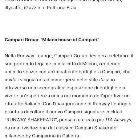
illycaffè, iGuzzini e Poltrona Frau:
Campari Group: “Milano house of Campari”
Nella Runway Lounge, Campari Group desidera celebrare il
suo profondo legame con la città di Milano, rendendo
unico lo spazio con un’impattante bottigliera Campari, che
inv
ita
i viaggiatori ad immergersi nello stile
ita
liano
attraverso una scenografica esposizione di bottiglie e a
vivere un’esperienza unica nel momento dell’aperitivo: un
rito tutto
ita
liano. Con l’inaugurazione di Runway Lounge è
pronto a decollare il nuovo Campari signature cocktail
“RUNWAY SHAKERATO”, pensato e creato per
ITA Airways
,
da una rivis
ita
zione del classico Campari Shakerato
milanese by Camparino in Galleria.