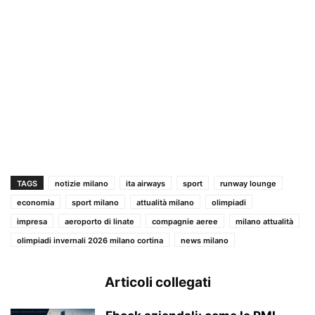
TAGS
notizie milano
ita airways
sport
runway lounge
economia
sport milano
attualità milano
olimpiadi
impresa
aeroporto di linate
compagnie aeree
milano attualità
olimpiadi invernali 2026 milano cortina
news milano
Articoli collegati