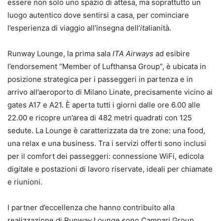
essere non solo uno spazio di attesa, ma soprattutto un
luogo autentico dove sentirsi a casa, per cominciare
l’esperienza di viaggio all’insegna dell’
ita
lianità.
Runway Lounge, la prima sala
ITA Airways
ad esibire
l’endorsement “Member of Lufthansa Group”, è ubicata in
posizione strategica per i passeggeri in partenza e in
arrivo all’aeroporto di Milano Linate, precisamente vicino ai
gates A17 e A21. È aperta tutti i giorni dalle ore 6.00 alle
22.00 e ricopre un’area di 482 metri quadrati con 125
sedute. La Lounge è caratterizzata da tre zone: una food,
una relax e una business. Tra i servizi offerti sono inclusi
per il comfort dei passeggeri: connessione WiFi, edicola
dig
ita
le e postazioni di lavoro riservate, ideali per chiamate
e riunioni.
I partner d’eccellenza che hanno contribuito alla
realizzazione di Runway Lounge sono Campari Group,