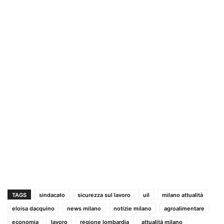
TAGS
sindacato
sicurezza sul lavoro
uil
milano attualità
eloisa dacquino
news milano
notizie milano
agroalimentare
economia
lavoro
regione lombardia
attualità milano