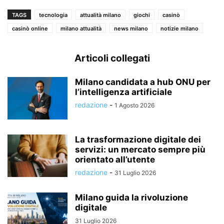
TAGS
tecnologia
attualità milano
giochi
casinò
casinò online
milano attualità
news milano
notizie milano
Articoli collegati
Milano candidata a hub ONU per
l’intelligenza artificiale
redazione
-
1 Agosto 2026
La trasformazione digitale dei
servizi: un mercato sempre più
orientato all’utente
redazione
-
31 Luglio 2026
Milano guida la rivoluzione
digitale
31 Luglio 2026