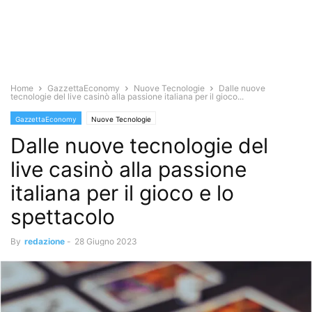
Home
GazzettaEconomy
Nuove Tecnologie
Dalle nuove
tecnologie del live casinò alla passione italiana per il gioco...
GazzettaEconomy
Nuove Tecnologie
Dalle nuove tecnologie del
live casinò alla passione
italiana per il gioco e lo
spettacolo
By
redazione
-
28 Giugno 2023