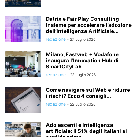
Datrix e Fair Play Consulting
insieme per accelerare l’adozione
dell’Intelligenza Artificiale...
redazione
-
27 Luglio 2026
Milano, Fastweb + Vodafone
inaugura l’Innovation Hub di
SmartCityLab
redazione
-
23 Luglio 2026
Come navigare sul Web e ridurre
i rischi? Ecco 4 consigli...
redazione
-
22 Luglio 2026
Adolescenti e intelligenza
artificiale: il 51% degli italiani si