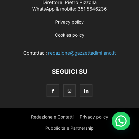
Direttore: Pietro Pizzolla
WhatsApp & mobile: 351.5646236
Privacy policy
Cookies policy
Contattaci:
redazione@gazzettadimilano.it
SEGUICI SU
Redazione e Contatti
Privacy policy
Pubblicità e Partnership