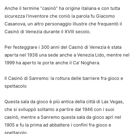
Anche il termine “casinò” ha origine italiana e con tutta
sicurezza l’inventore che coniò la parola fu Giacomo
Casanova, un altro personaggio illustre che frequentò il
Casinò di Venezia durante il XVIII secolo.
Per festeggiare i 300 anni del Casinò di Venezia è stata
aperta nel 1938 una sede anche a Venezia Lido, mentre nel
1999 ha aperto le porte anche il Ca’ Noghera.
Il Casinò di Sanremo: la rottura delle barriere fra gioco e
spettacolo
Questa sala da gioco è più antica della città di Las Vegas,
che si sviluppò soltanto a partire dal 1946 con i suoi
casinò, mentre a Sanremo questa sala da gioco aprì nel
1905 e fu la prima ad abbattere i confini fra gioco e
spettacolo.