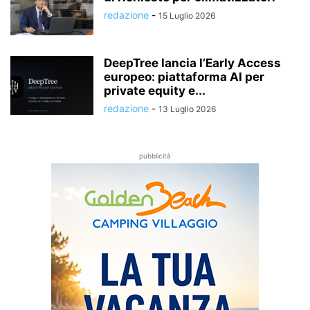
redazione
-
15 Luglio 2026
DeepTree lancia l’Early Access
europeo: piattaforma AI per
private equity e...
redazione
-
13 Luglio 2026
pubblicità