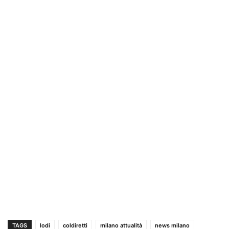
TAGS
lodi
coldiretti
milano attualità
news milano