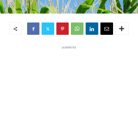
pubblicità