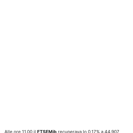
Alle ore 11.00 il
FTSEMib
recuperava lo 0,17% a 44.907