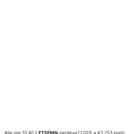
Alle ore 10.40 il
FTSEMib
perdeva l’1,03% a 43.253 punti,