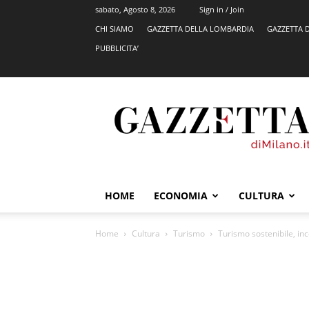
sabato, Agosto 8, 2026
Sign in / Join
CHI SIAMO
GAZZETTA DELLA LOMBARDIA
GAZZETTA 
PUBBLICITA’
GazzettadiMilano.it
HOME
ECONOMIA
CULTURA
Home
Cultura
Turismo
Turismo sostenibile, i