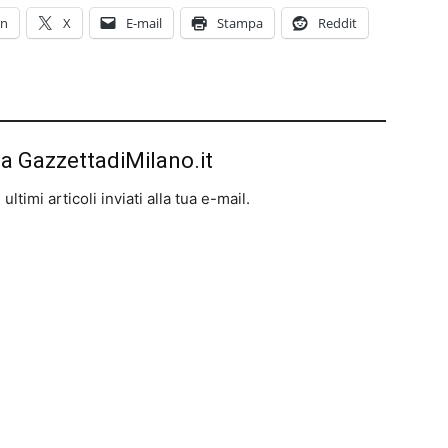
In
X
E-mail
Stampa
Reddit
da GazzettadiMilano.it
ltimi articoli inviati alla tua e-mail.