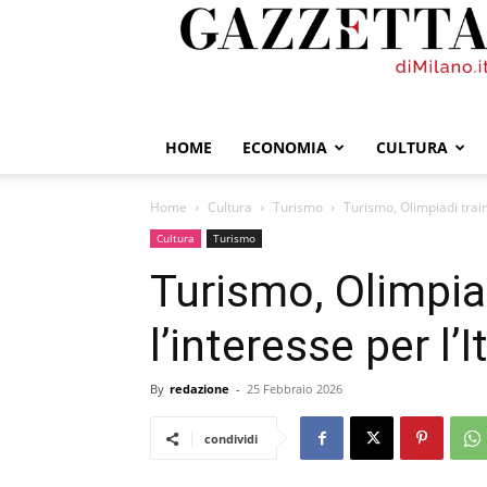
GazzettadiMilano.it
HOME
ECONOMIA
CULTURA
Home
Cultura
Turismo
Turismo, Olimpiadi traina
Cultura
Turismo
Turismo, Olimpia
l’interesse per l’I
By
redazione
-
25 Febbraio 2026
condividi