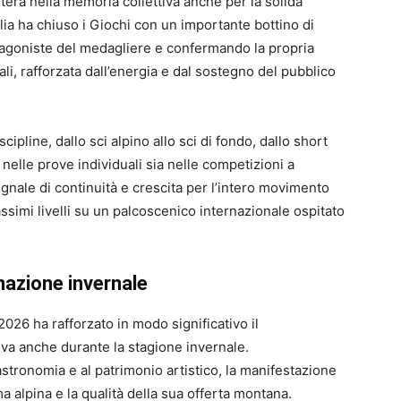
erà nella memoria collettiva anche per la solida
lia ha chiuso i Giochi con un importante bottino di
tagoniste del medagliere e confermando la propria
ali, rafforzata dall’energia e dal sostegno del pubblico
iscipline, dallo sci alpino allo sci di fondo, dallo short
nelle prove individuali sia nelle competizioni a
gnale di continuità e crescita per l’intero movimento
ssimi livelli su un palcoscenico internazionale ospitato
inazione invernale
 2026 ha rafforzato in modo significativo il
iva anche durante la stagione invernale.
astronomia e al patrimonio artistico, la manifestazione
a alpina e la qualità della sua offerta montana.