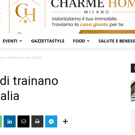
EVENTI
GAZZETTASTYLE
FOOD
SALUTE E BENES
no l’interesse per l’Italia
di trainano
talia