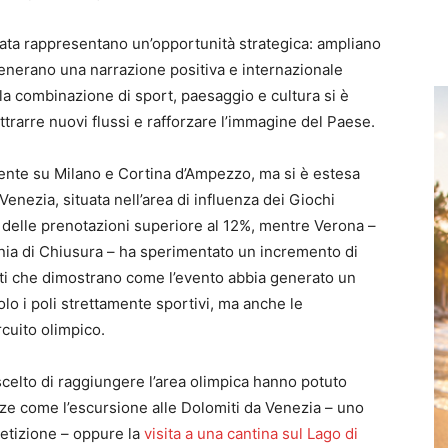
ortata rappresentano un’opportunità strategica: ampliano
generano una narrazione positiva e internazionale
 la combinazione di sport, paesaggio e cultura si è
trarre nuovi flussi e rafforzare l’immagine del Paese.
ente su Milano e Cortina d’Ampezzo, ma si è estesa
 Venezia, situata nell’area di influenza dei Giochi
o delle prenotazioni superiore al 12%, mentre Verona –
monia di Chiusura – ha sperimentato un incremento di
Dati che dimostrano come l’evento abbia generato un
lo i poli strettamente sportivi, ma anche le
rcuito olimpico.
scelto di raggiungere l’area olimpica hanno potuto
nze come l’escursione alle Dolomiti da Venezia – uno
petizione – oppure la
visita a una cantina sul Lago di