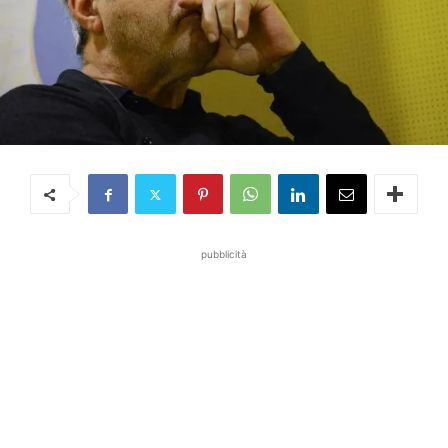
pubblicità