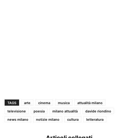
TAGS
arte
cinema
musica
attualità milano
televisione
poesia
milano attualità
davide riondino
news milano
notizie milano
cultura
letteratura
Articoli collegati