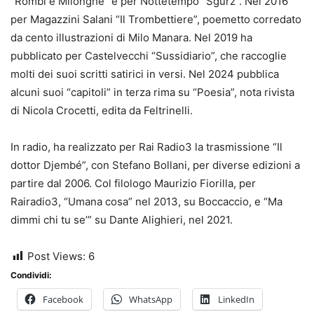
“Rombi e Milonghe” e per Nottetempo “Sgurz”. Nel 2016
per Magazzini Salani “Il Trombettiere”, poemetto corredato
da cento illustrazioni di Milo Manara. Nel 2019 ha
pubblicato per Castelvecchi “Sussidiario”, che raccoglie
molti dei suoi scritti satirici in versi. Nel 2024 pubblica
alcuni suoi “capitoli” in terza rima su “Poesia”, nota rivista
di Nicola Crocetti, edita da Feltrinelli.
In radio, ha realizzato per Rai Radio3 la trasmissione “Il
dottor Djembé”, con Stefano Bollani, per diverse edizioni a
partire dal 2006. Col filologo Maurizio Fiorilla, per
Rairadio3, “Umana cosa” nel 2013, su Boccaccio, e “Ma
dimmi chi tu se’” su Dante Alighieri, nel 2021.
Post Views:
6
Condividi:
Facebook
WhatsApp
LinkedIn