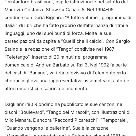
“cantautore brasiliano”, ospite istituzionale nel salotto del
Maurizio Costanzo Show su Canale 5. Nel 1994-95
conduce con Daria Bignardi “A tutto volume”, programma di
Italia 1 di libri che ha fatto proprio dell’alternanza di ritmi e
linguaggi, uno dei suoi punti di forza. Molte le sue
partecipazioni da ospite a “Quelli che il calcio”. Con Sergio
Staino e la redazione di “Tango” condivise nel 1987
“Teletango”, inserto di 20 minuti nel programma
domenicale di Andrea Barbato su Rai 3. Nel 1992 fa parte
del cast di “Banane”, varietà televisivo di Telemontecarlo
che raccoglieva una rappresentativa assemblea di autori e
attori umoristici e satirici del momento.
Dagli anni ’80 Riondino ha pubblicato le sue canzoni nei
dischi “Boulevard”, “Tango dei Miracoli”, con illustrazioni di
Milo Manara. E ancora “Racconti Picareschi”, “Temporale”,
“Quando vengono le ballerine”. Sua è la canzone
“Maracaibo”, interpretata da Lu Colombo, che nel 1981 ha