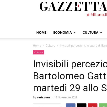
GazzettadiMilano.it
HOME
ECONOMIA
CULTURA
Home
Cultura
Invisibili percezioni, le opere di B
Cultura
Invisibili percezi
Bartolomeo Gatt
martedì 29 allo S
By
redazione
-
15 Novembre 2022