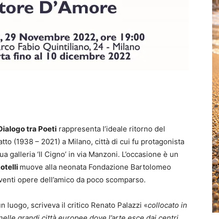
ialogo tra Poeti
rappresenta l’ideale ritorno del
to (1938 – 2021) a Milano, città di cui fu protagonista
ua galleria ‘Il Cigno’ in via Manzoni. L’occasione è un
otelli
muove alla neonata Fondazione Bartolomeo
 venti opere dell’amico da poco scomparso.
n luogo, scriveva il critico Renato Palazzi «
collocato in
lle grandi città europee dove l’arte esce dai centri