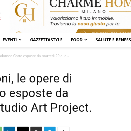
EVENTI
GAZZETTASTYLE
FOOD
SALUTE E BENES
artolomeo Gatto esposte da martedì 29 allo...
oni, le opere di
o esposte da
tudio Art Project.