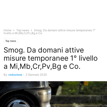
Home
Top news
Smog. Da domani attive misure temporanee 1°
livello a Mi,Mb,Cr,Pv,Bg e Co.
Top news
Smog. Da domani attive
misure temporanee 1° livello
a Mi,Mb,Cr,Pv,Bg e Co.
By
redazione
-
2 Gennaio 2020