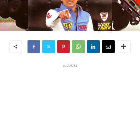
pubblicità