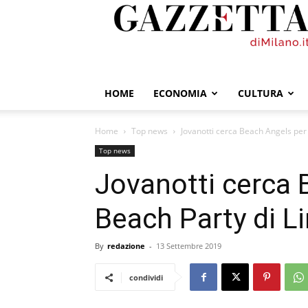
GazzettadiMilano.it
HOME
ECONOMIA
CULTURA
Home
Top news
Jovanotti cerca Beach Angels per i
Top news
Jovanotti cerca 
Beach Party di Li
By
redazione
-
13 Settembre 2019
condividi