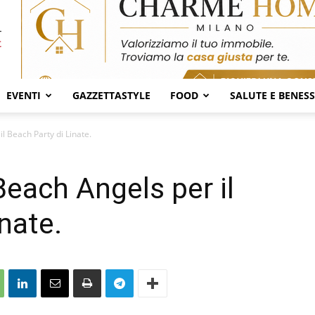
EVENTI
GAZZETTASTYLE
FOOD
SALUTE E BENES
l Beach Party di Linate.
Beach Angels per il
nate.