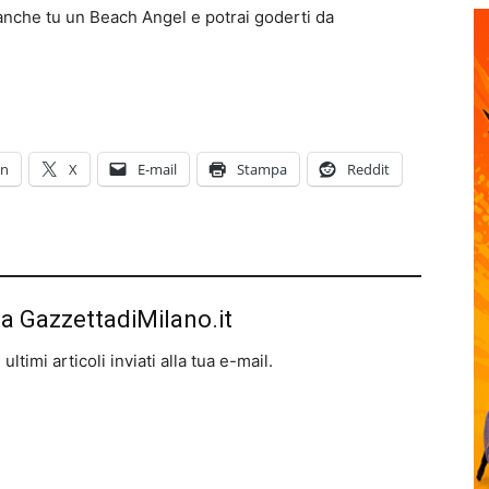
 anche tu un Beach Angel e potrai goderti da
In
X
E-mail
Stampa
Reddit
da GazzettadiMilano.it
ltimi articoli inviati alla tua e-mail.