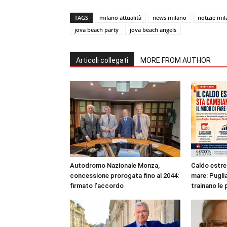
TAGS
milano attualità
news milano
notizie mi
jova beach party
jova beach angels
Articoli collegati
MORE FROM AUTHOR
Autodromo Nazionale Monza,
Caldo estre
concessione prorogata fino al 2044:
mare: Puglia
firmato l’accordo
trainano le 