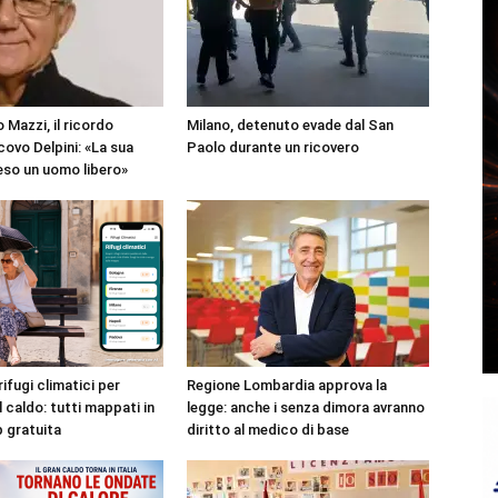
 Mazzi, il ricordo
Milano, detenuto evade dal San
covo Delpini: «La sua
Paolo durante un ricovero
reso un uomo libero»
rifugi climatici per
Regione Lombardia approva la
l caldo: tutti mappati in
legge: anche i senza dimora avranno
p gratuita
diritto al medico di base