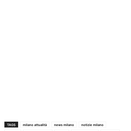
TAGS
milano attualità
news milano
notizie milano