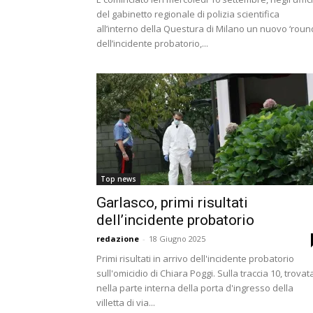
del gabinetto regionale di polizia scientifica
all’interno della Questura di Milano un nuovo ‘roun
dell’incidente probatorio,...
Top news
Garlasco, primi risultati
dell’incidente probatorio
redazione
-
18 Giugno 2025
Primi risultati in arrivo dell'incidente probatorio
sull'omicidio di Chiara Poggi. Sulla traccia 10, trovat
nella parte interna della porta d'ingresso della
villetta di via...