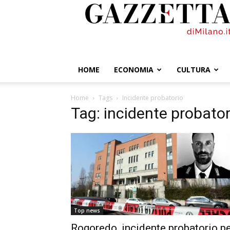
GazzettadiMilano.it
HOME
ECONOMIA
CULTURA
Home
Tags
Incidente probatorio
Tag: incidente probator
Top news
Rogoredo, incidente probatorio p