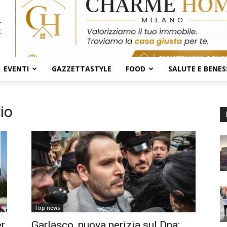
EVENTI
GAZZETTASTYLE
FOOD
SALUTE E BENES
io
Top news
er
Garlasco, nuova perizia sul Dna: