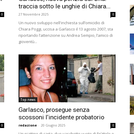
traccia sotto le unghie di Chiara...
27 Novembre 2025
0
0
Un nuovo sviluppo nell'inchiesta sull’omicidio di
Chiara Poggi, uccisa a Garlasco il 13 agosto 2007, sta
riportando l’attenzione su Andrea Sempio, l’amico di
gioventù...
Top news
Garlasco, prosegue senza
scossoni l’incidente probatorio
redazione
-
20 Giugno 2025
0
0
Un piattino di carta, due vaschette vuote di Frùttolo e