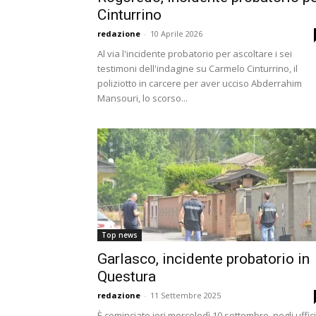
Cinturrino
redazione
-
10 Aprile 2026
Al via l'incidente probatorio per ascoltare i sei
testimoni dell'indagine su Carmelo Cinturrino, il
poliziotto in carcere per aver ucciso Abderrahim
Mansouri, lo scorso...
Top news
Garlasco, incidente probatorio in
Questura
redazione
-
11 Settembre 2025
È cominciato ieri mercoledì 10 settembre, negli uffici