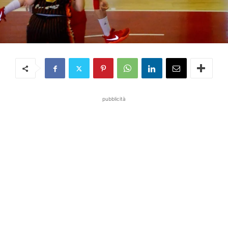
pubblicità