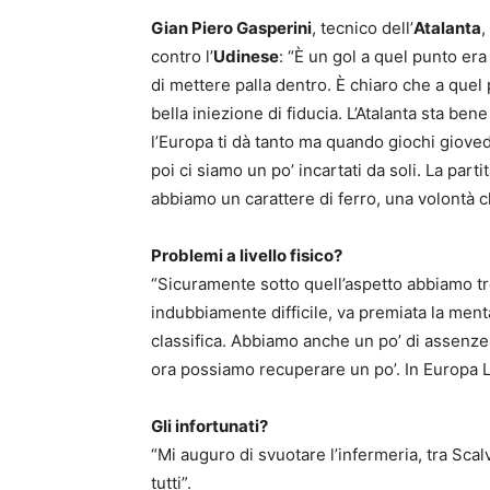
Gian Piero Gasperini
, tecnico dell’
Atalanta
,
contro l’
Udinese
: “È un gol a quel punto er
di mettere palla dentro. È chiaro che a quel p
bella iniezione di fiducia. L’Atalanta sta be
l’Europa ti dà tanto ma quando giochi giov
poi ci siamo un po’ incartati da soli. La parti
abbiamo un carattere di ferro, una volontà c
Problemi a livello fisico?
“Sicuramente sotto quell’aspetto abbiamo tr
indubbiamente difficile, va premiata la menta
classifica. Abbiamo anche un po’ di assenz
ora possiamo recuperare un po’. In Europa L
Gli infortunati?
“Mi auguro di svuotare l’infermeria, tra Scal
tutti”.