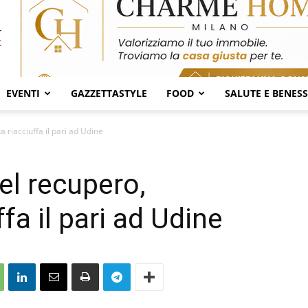
EVENTI
GAZZETTASTYLE
FOOD
SALUTE E BENES
 riacciuffa il pari ad Udine
l recupero,
ffa il pari ad Udine