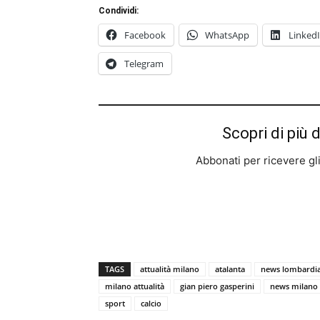
Condividi:
Facebook
WhatsApp
Linked
Telegram
Scopri di più 
Abbonati per ricevere gli u
TAGS
attualità milano
atalanta
news lombardi
milano attualità
gian piero gasperini
news milano
sport
calcio