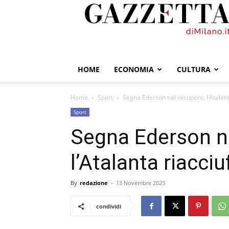
GazzettadiMilano.it
HOME
ECONOMIA
CULTURA
Home
Sport
Segna Ederson nel recupero, l’Atalanta
Sport
Segna Ederson ne
l’Atalanta riacciu
By
redazione
-
13 Novembre 2023
condividi