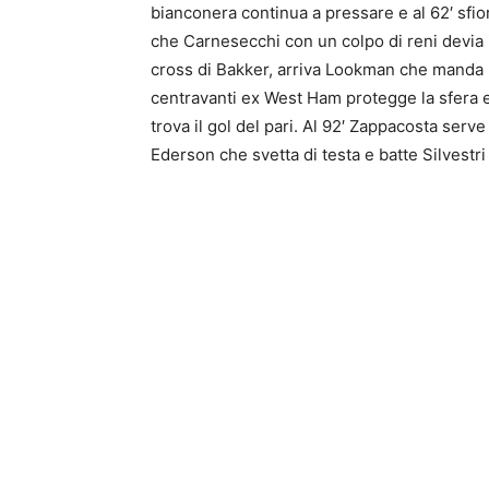
bianconera continua a pressare e al 62′ sfior
che Carnesecchi con un colpo di reni devia in
cross di Bakker, arriva Lookman che manda pe
centravanti ex West Ham protegge la sfera e 
trova il gol del pari. Al 92′ Zappacosta serv
Ederson che svetta di testa e batte Silvestri p