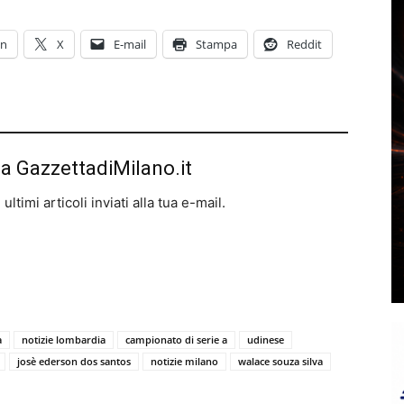
In
X
E-mail
Stampa
Reddit
da GazzettadiMilano.it
ltimi articoli inviati alla tua e-mail.
a
notizie lombardia
campionato di serie a
udinese
josè ederson dos santos
notizie milano
walace souza silva