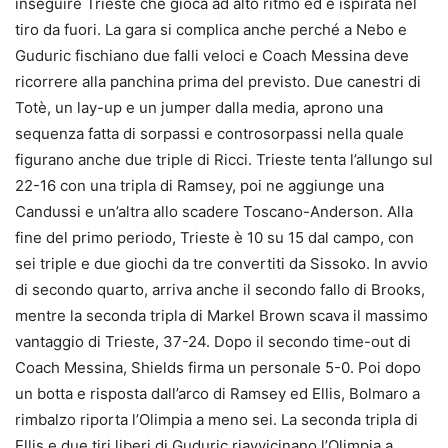
inseguire Trieste che gioca ad alto ritmo ed è ispirata nel
tiro da fuori. La gara si complica anche perché a Nebo e
Guduric fischiano due falli veloci e Coach Messina deve
ricorrere alla panchina prima del previsto. Due canestri di
Totè, un lay-up e un jumper dalla media, aprono una
sequenza fatta di sorpassi e controsorpassi nella quale
figurano anche due triple di Ricci. Trieste tenta l’allungo sul
22-16 con una tripla di Ramsey, poi ne aggiunge una
Candussi e un’altra allo scadere Toscano-Anderson. Alla
fine del primo periodo, Trieste è 10 su 15 dal campo, con
sei triple e due giochi da tre convertiti da Sissoko. In avvio
di secondo quarto, arriva anche il secondo fallo di Brooks,
mentre la seconda tripla di Markel Brown scava il massimo
vantaggio di Trieste, 37-24. Dopo il secondo time-out di
Coach Messina, Shields firma un personale 5-0. Poi dopo
un botta e risposta dall’arco di Ramsey ed Ellis, Bolmaro a
rimbalzo riporta l’Olimpia a meno sei. La seconda tripla di
Ellis e due tiri liberi di Guduric riavvicinano l’Olimpia a